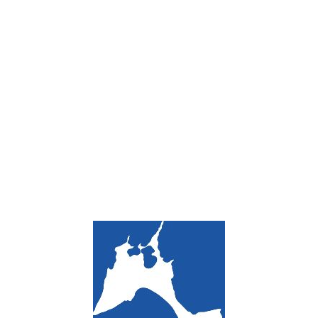
Loa
din
g...