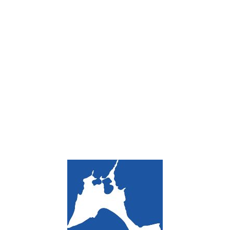
Loa
din
g...