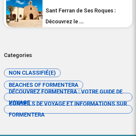
Sant Ferran de Ses Roques :
Découvrez le ...
Categories
NON CLASSIFIÉ(E)
BEACHES OF FORMENTERA
DÉCOUVREZ FORMENTERA : VOTRE GUIDE DE
VOYAGE
CONSEILS DE VOYAGE ET INFORMATIONS SUR
FORMENTERA