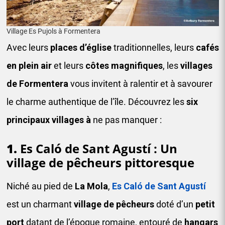
Village Es Pujols à Formentera
Avec leurs
places d’église
traditionnelles, leurs
cafés
en plein air
et leurs
côtes magnifiques
, les
villages
de Formentera
vous invitent à ralentir et à savourer
le charme authentique de l’île. Découvrez les
six
principaux
villages à
ne pas manquer :
1.
Es Caló de Sant Agustí : Un
village de pêcheurs pittoresque
Niché au pied de
La Mola
,
Es Caló de Sant Agustí
est un charmant
village de pêcheurs
doté d’un
petit
port
datant de l’époque romaine, entouré de
hangars