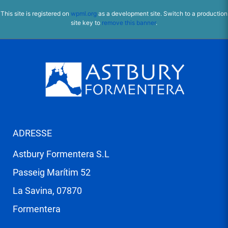
This site is registered on
wpml.org
as a development site. Switch to a production
site key to
remove this banner
.
ADRESSE
Astbury Formentera S.L
Passeig Marítim 52
La Savina, 07870
Formentera