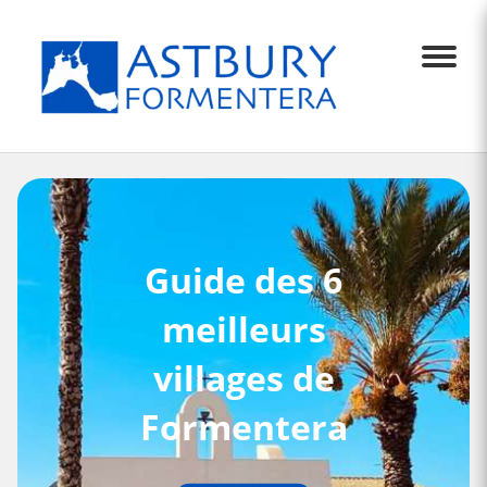
Menu
Guide des 6
meilleurs
villages de
Formentera