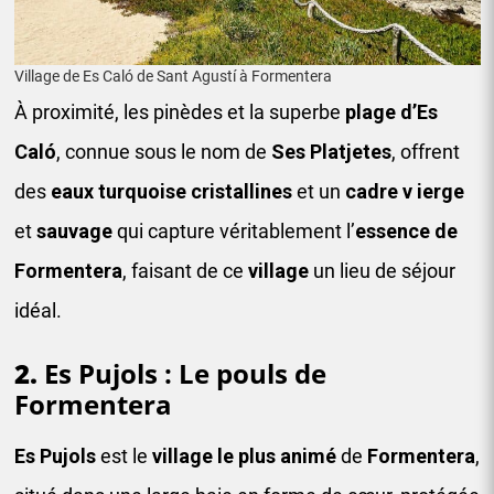
Village de Es Caló de Sant Agustí à Formentera
À proximité, les pinèdes et la superbe
plage d’Es
Caló
, connue sous le nom de
Ses Platjetes
, offrent
des
eaux turquoise cristallines
et un
cadre v
ierge
et
sauvage
qui capture véritablement l’
essence de
Formentera
, faisant de ce
village
un lieu de séjour
idéal.
2.
Es Pujols : Le pouls de
Formentera
Es Pujols
est le
village le plus animé
de
Formentera
,