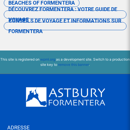
BEACHES OF FORMENTERA
DÉCOUVREZ FORMENTERA : VOTRE GUIDE DE
VOYAGE
CONSEILS DE VOYAGE ET INFORMATIONS SUR
FORMENTERA
This site is registered on
wpml.org
as a development site. Switch to a production
site key to
remove this banner
.
ADRESSE